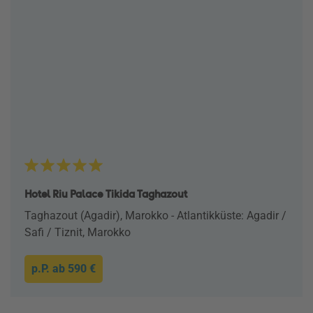
Hotel Riu Palace Tikida Taghazout
Taghazout (Agadir), Marokko - Atlantikküste: Agadir /
Safi / Tiznit, Marokko
p.P. ab
590 €