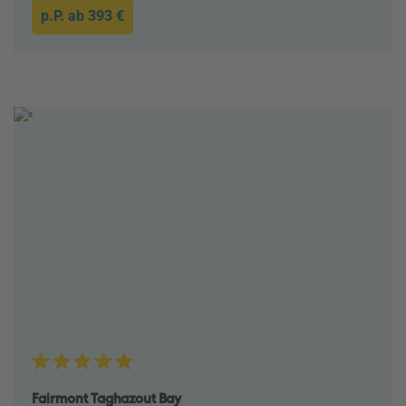
p.P. ab
393 €
Fairmont Taghazout Bay